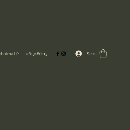
Se connecter
hotmail.fr
0613460113