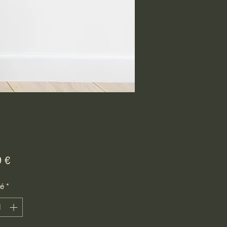
Prix
9 €
té
*