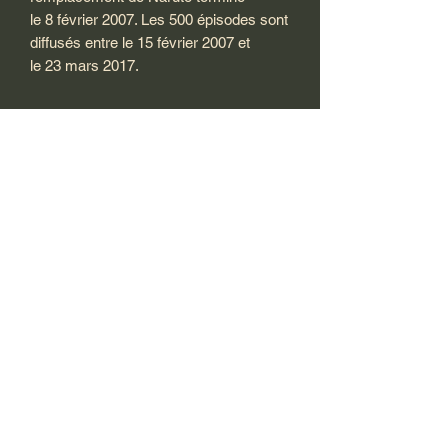
le 8 février 2007. Les 500 épisodes sont
diffusés entre le 15 février 2007 et
le 23 mars 2017.
MYGRAPH SHOP
marlon.gourdouze@hotmail.fr
0613460113