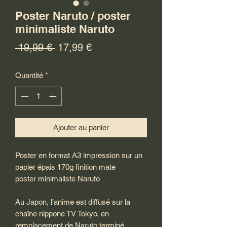
Poster Naruto / poster
minimaliste Naruto
Prix
Prix
 19,99 € 
17,99 €
original
promotionnel
Quantité
*
Ajouter au panier
Poster en format A3 impression sur un
papier épais 170g finition mate
poster minimaliste Naruto
Au Japon, l’anime est diffusé sur la
chaîne nippone TV Tokyo, en
remplacement de Naruto terminé